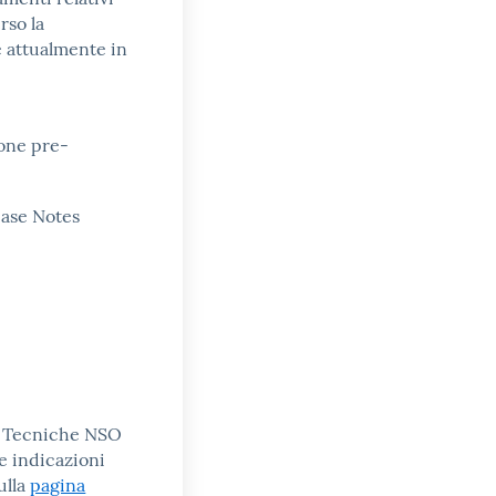
rso la
 attualmente in
one pre-
ease Notes
le Tecniche NSO
le indicazioni
ulla
pagina