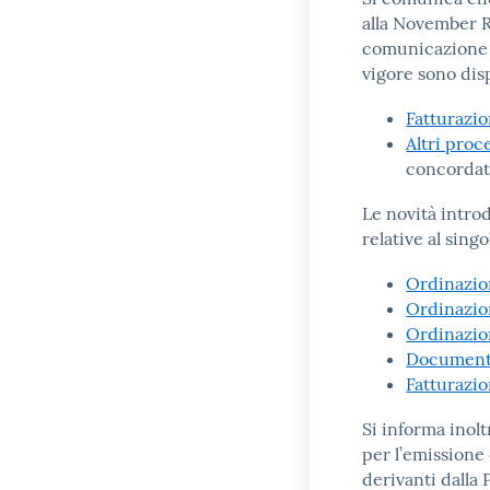
alla November R
comunicazione p
vigore sono disp
Fatturazi
Altri proc
concordat
Le novità intro
relative al singo
Ordinazio
Ordinazio
Ordinazio
Documento
Fatturazi
Si informa inol
per l’emissione 
derivanti dalla