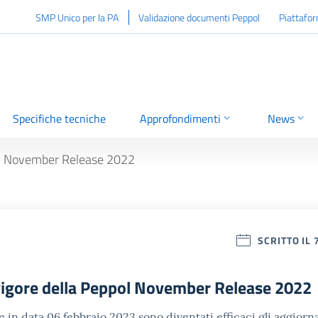
SMP Unico per la PA
Validazione documenti Peppol
Piattafo
Specifiche tecniche
Approfondimenti
News
pol November Release 2022
SCRITTO IL
 vigore della Peppol November Release 2022
 in data 06 febbraio 2023 sono diventati efficaci gli aggiorn