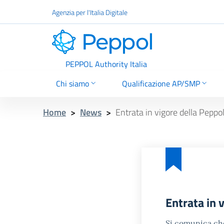
Vai al contenuto principale
Agenzia per l'Italia Digitale
PEPPOL
PEPPOL Authority Italia
Chi siamo
Qualificazione AP/SMP
Home
>
News
>
Entrata in vigore della Pep
Entrata in
Si comunica che