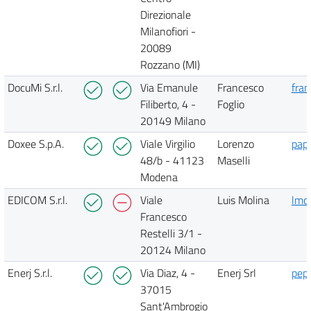
Direzionale
Milanofiori -
20089
Rozzano (MI)
DocuMi S.r.l.
Via Emanule
Francesco
fran
Filiberto, 4 -
Foglio
20149 Milano
Doxee S.p.A.
Viale Virgilio
Lorenzo
pap
48/b - 41123
Maselli
Modena
EDICOM S.r.l.
Viale
Luis Molina
lmo
Francesco
Restelli 3/1 -
20124 Milano
Enerj S.r.l.
Via Diaz, 4 -
Enerj Srl
pepp
37015
Sant'Ambrogio