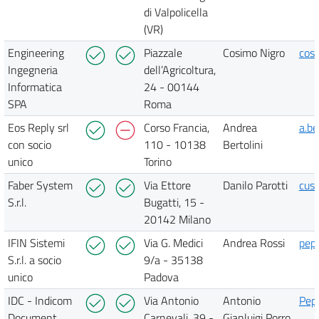
di Valpolicella
(VR)
Engineering
Piazzale
Cosimo Nigro
cos
Ingegneria
dell’Agricoltura,
Informatica
24 - 00144
SPA
Roma
Eos Reply srl
Corso Francia,
Andrea
a.be
con socio
110 - 10138
Bertolini
unico
Torino
Faber System
Via Ettore
Danilo Parotti
cus
S.r.l.
Bugatti, 15 -
20142 Milano
IFIN Sistemi
Via G. Medici
Andrea Rossi
pepp
S.r.l. a socio
9/a - 35138
unico
Padova
IDC - Indicom
Via Antonio
Antonio
Pep
Document
Carnevali, 39 -
Gianluigi Porro