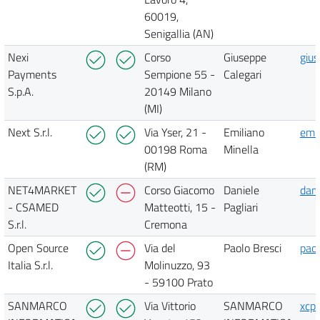
60019,
Senigallia (AN)
Nexi
Corso
Giuseppe
giu
Payments
Sempione 55 -
Calegari
S.p.A.
20149 Milano
(MI)
Next S.r.l.
Via Yser, 21 -
Emiliano
emi
00198 Roma
Minella
(RM)
NET4MARKET
Corso Giacomo
Daniele
dan
- CSAMED
Matteotti, 15 -
Pagliari
S.r.l.
Cremona
Open Source
Via del
Paolo Bresci
paol
Italia S.r.l.
Molinuzzo, 93
- 59100 Prato
SANMARCO
Via Vittorio
SANMARCO
xcp