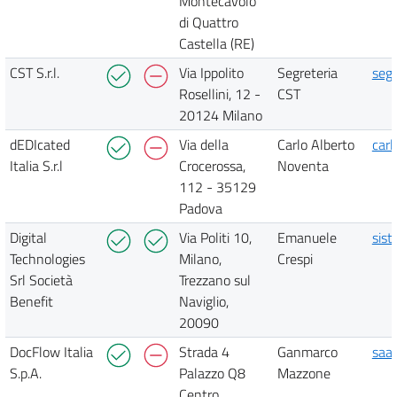
Montecavolo
di Quattro
Castella (RE)
CST S.r.l.
Via Ippolito
Segreteria
segr
Rosellini, 12 -
CST
20124 Milano
dEDIcated
Via della
Carlo Alberto
car
Italia S.r.l
Crocerossa,
Noventa
112 - 35129
Padova
Digital
Via Politi 10,
Emanuele
sis
Technologies
Milano,
Crespi
Srl Società
Trezzano sul
Benefit
Naviglio,
20090
DocFlow Italia
Strada 4
Ganmarco
saa
S.p.A.
Palazzo Q8
Mazzone
Centro