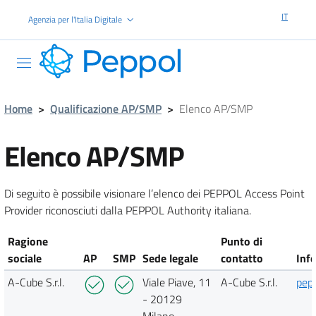
Vai al contenuto principale
IT
Agenzia per l'Italia Digitale
PEPPOL
Home
>
Qualificazione AP/SMP
>
Elenco AP/SMP
Elenco AP/SMP
Di seguito è possibile visionare l’elenco dei PEPPOL Access Point
Provider riconosciuti dalla PEPPOL Authority italiana.
Ragione
Punto di
sociale
AP
SMP
Sede legale
contatto
Inf
A-Cube S.r.l.
Viale Piave, 11
A-Cube S.r.l.
pep
- 20129
Milano