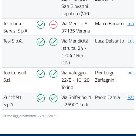
San Giovanni
Lupatoto (VR)
Tecmarket
Via Meucci, 5 -
Marco Bonato
mar
Servizi S.p.A.
37135 Verona
Tesi S.p.A.
Via Mendicità
Luca Delsanto
Luc
Istruita, 24 -
12042 Bra
(CN)
Top Consult
Via Valeggio,
Pier Luigi
pep
S.r.l.
22/E - 10128
Zaffagnini
Torino
Zucchetti
Via Solferino, 1
Paolo Camia
Pao
S.p.A.
- 26900 Lodi
Ultimo aggiornamento: 22/05/2025