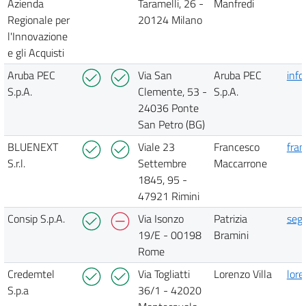
Azienda
Taramelli, 26 -
Manfredi
Regionale per
20124 Milano
l'Innovazione
e gli Acquisti
Aruba PEC
Via San
Aruba PEC
info
S.p.A.
Clemente, 53 -
S.p.A.
24036 Ponte
San Petro (BG)
BLUENEXT
Viale 23
Francesco
fra
S.r.l.
Settembre
Maccarrone
1845, 95 -
47921 Rimini
Consip S.p.A.
Via Isonzo
Patrizia
segr
19/E - 00198
Bramini
Rome
Credemtel
Via Togliatti
Lorenzo Villa
lore
S.p.a
36/1 - 42020