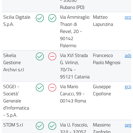
Rubano (PD)
Sicilia Digitale
Via Ammiraglio
Matteo
prot
S.p.A.
Thaon di
Lapunzina
Revel, 20 -
90142
Palermo
Sikelia
Via XVI Strada
Francesco
ads@
Gestione
G. Virlinzi,
Paolo Mignosi
Archivi s.r.l
70/74 -
95121 Catania
SOGEI -
Via Mario
Giuseppe
gcip
Società'
Carucci, 99 -
Cipollone
Generale
00143 Roma
d'Informatica
- S.p.A.
STDM S.r.l
Via U. Foscolo,
Massimo
seg
32/I - 37057
Zanforlin