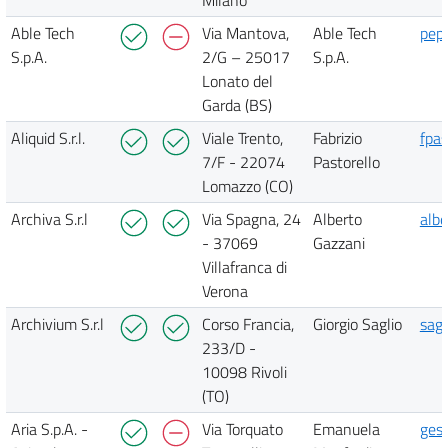
Able Tech
Via Mantova,
Able Tech
pep
S.p.A.
2/G – 25017
S.p.A.
Lonato del
Garda (BS)
Aliquid S.r.l.
Viale Trento,
Fabrizio
fpas
7/F - 22074
Pastorello
Lomazzo (CO)
Archiva S.r.l
Via Spagna, 24
Alberto
albe
- 37069
Gazzani
Villafranca di
Verona
Archivium S.r.l
Corso Francia,
Giorgio Saglio
sagl
233/D -
10098 Rivoli
(TO)
Aria S.p.A. -
Via Torquato
Emanuela
gest