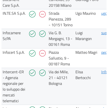
Care S.p.A.
20158 Milano
IN.TE.SA S.p.A.
Strada
Ugo Maurino
ugo
Pianezza, 289
- 10151 Torino
Infocamere
Via G. B.
Luigi
supp
ScPA
Morgagni, 13 -
Marangon
00161 Roma
Infocert S.p.A.
Piazza
Matteo Magri
pepp
Sallustio, 9 -
00187 Roma
Intercent-ER
Via dei Mille,
Elisa
Inf
- Agenzia
21 - 40121
Bertocchi
regionale per
Bologna
lo sviluppo dei
mercati
telematici