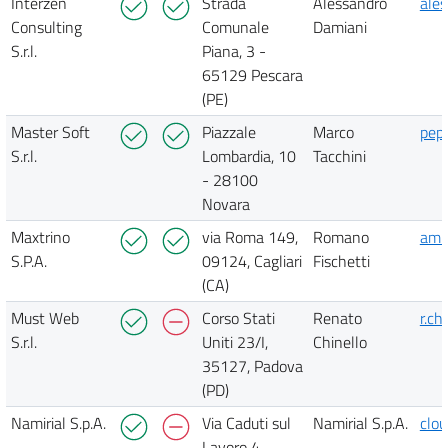
Interzen
Strada
Alessandro
ales
Consulting
Comunale
Damiani
S.r.l.
Piana, 3 -
65129 Pescara
(PE)
Master Soft
Piazzale
Marco
pep
S.r.l.
Lombardia, 10
Tacchini
- 28100
Novara
Maxtrino
via Roma 149,
Romano
amm
S.P.A.
09124, Cagliari
Fischetti
(CA)
Must Web
Corso Stati
Renato
r.ch
S.r.l.
Uniti 23/I,
Chinello
35127, Padova
(PD)
Namirial S.p.A.
Via Caduti sul
Namirial S.p.A.
clo
Lavoro 4,