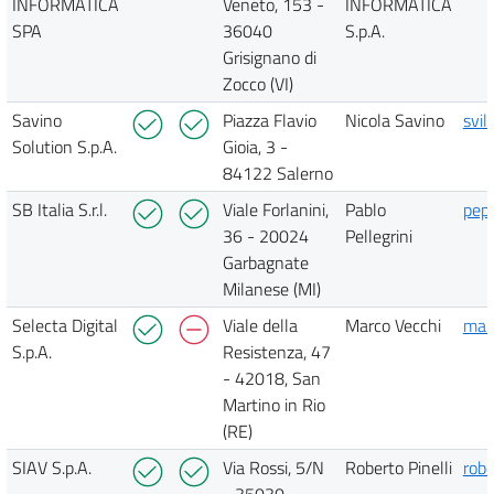
INFORMATICA
Veneto, 153 -
INFORMATICA
SPA
36040
S.p.A.
Grisignano di
Zocco (VI)
Savino
Piazza Flavio
Nicola Savino
svi
Solution S.p.A.
Gioia, 3 -
84122 Salerno
SB Italia S.r.l.
Viale Forlanini,
Pablo
pep
36 - 20024
Pellegrini
Garbagnate
Milanese (MI)
Selecta Digital
Viale della
Marco Vecchi
marc
S.p.A.
Resistenza, 47
- 42018, San
Martino in Rio
(RE)
SIAV S.p.A.
Via Rossi, 5/N
Roberto Pinelli
robe
- 35030