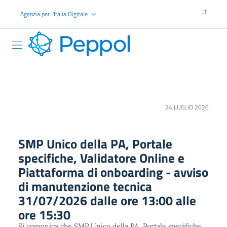
Vai al contenuto principale
IT
Agenzia per l'Italia Digitale
PEPPOL
24 LUGLIO 2026
SMP Unico della PA, Portale
specifiche, Validatore Online e
Piattaforma di onboarding - avviso
di manutenzione tecnica
31/07/2026 dalle ore 13:00 alle
ore 15:30
Si comunica che SMP Unico della PA, Portale specifiche